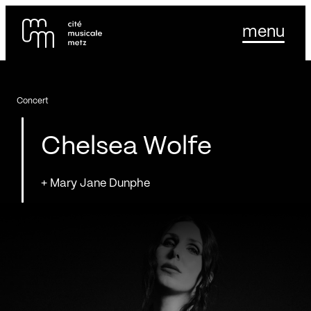
Panneau de gestion des cookies
Se rendre au
menu
Contenu principal
Pied de page
Concert
Chelsea Wolfe
+ Mary Jane Dunphe