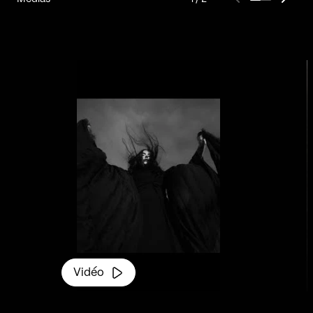
transformées et sont nées une seconde
fois. Les morceaux ont été finalisés à la
console de mixage de Shawn Everett
(Slowdive, SZA, Alvvays, the Killers, Yeah
Yeah Yeahs) ; extrayant les détails les plus
fins des voix, les mélangeant dans la
luxuriante production où les guitares
lourdes se dissolvent dans des breaks trip-
hop et où les voix feutrées s'envolent avant
le mastering final par Heba Kadry.
Vidéo