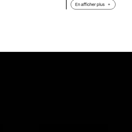
En afficher plus
sorties d’albums
mondiales ou de l
déjanté et addic
le groupe passe 
live de la scène 
phénomène pop 
stats donnent le 
streams sur YouT
Spotify... Ils so
français à avoir
aux États-Unis.
se mue en sexte
d'embraser n’imp
concert ou festi