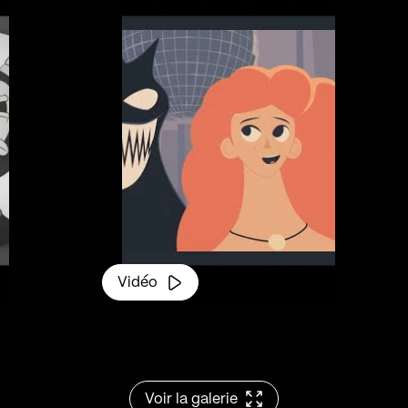
Glastonbury en 
en Seine. Un ret
Zayka
conçoit so
combinant la MA
cette identité son
construit un mo
complexe, mêlan
et chanson, jong
Vidéo
son.
Voir la galerie