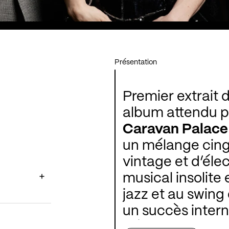
Présentation
Premier extrait 
album attendu p
Caravan Palace
un mélange cingl
vintage et d’éle
musical insolite
jazz et au swing 
un succès intern
s’écrire et de se