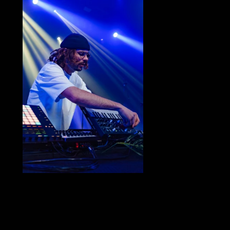
passant par Paléo ou Rock
our à ne pas manquer !
n univers artistique en
O et son trombone. Avec
ore si particulière, il
nde musical audacieux et
t musiques électroniques
lant avec les textures de