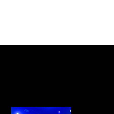
, de leurs tournées
eurs clips à l’univers
tif. En une dizaine d’années,
ainsi du statut de sensation
parisienne à celui de
mondialement viral. Leurs
tournis : 2 milliards de
ube, 800 000 millions, sur
nt un des très rares groupes
 été couronnés de platine
 Sur scène, Caravan Palace
t débridé, capable
orte quelle salle de
val, de Coachella à