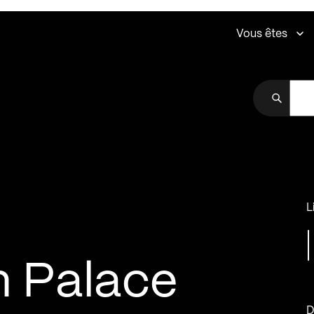
Vous êtes
L
 Palace
D