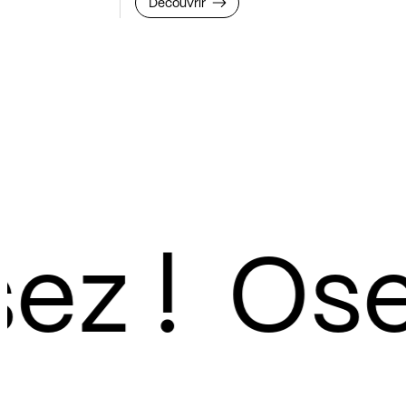
Découvrir
z !