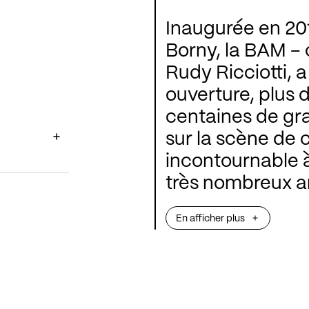
Inaugurée en 201
Borny, la BAM – 
Rudy Ricciotti, a
ouverture, plus 
centaines de gr
sur la scène de 
incontournable à
très nombreux a
jouer dans des c
En afficher plus
en répétant dans
mélomanes vien
saison avec leur
musiques actuell