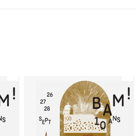
spectacles adapt
de joie et d’émot
Venez souffler l
équipes de la B
marathon de son 
concerts vous at
jeux, ateliers, fl
photomaton vint
gâteaux, évide
acceptées, dég
bienvenus !