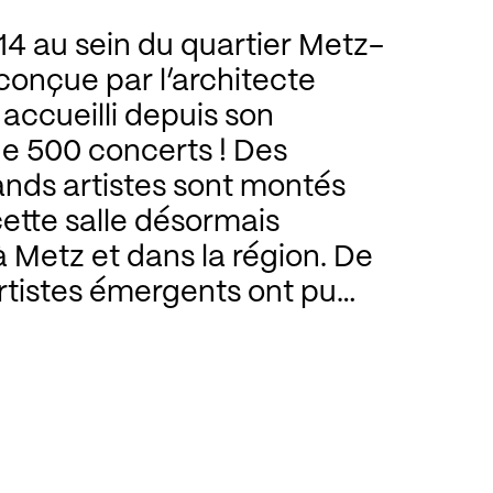
4 au sein du quartier Metz-
conçue par l’architecte
 accueilli depuis son
de 500 concerts ! Des
ands artistes sont montés
cette salle désormais
 Metz et dans la région. De
rtistes émergents ont pu
onditions professionnelles
 ses studios. Les jeunes
nent également chaque
s parents pour découvrir les
es à l’occasion de