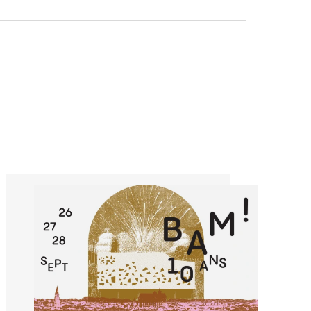
és. Dix ans de rencontres,
ions partagées, ça se fête !
es bougies avec toutes les
AM pendant le joyeux
anniversaire. Trois jours de
tendent, mais aussi des
ash tattoo, sérigraphie,
age, karaoké et des
mment. Excuses non
uisements et cadeaux