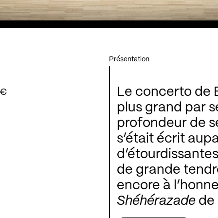
Présentation
Le concerto de B
 €
plus grand par s
profondeur de s
s’était écrit aup
d’étourdissante
de grande tendre
encore à l’honne
Shéhérazade
de 
volutes sensuell