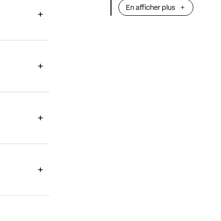
En afficher plus
irrésistible de l
En quatre tablea
brossé par un or
couleurs.