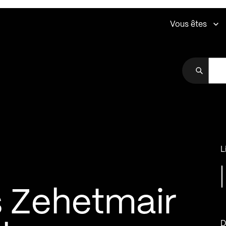
Vous êtes
L
 Zehetmair
D