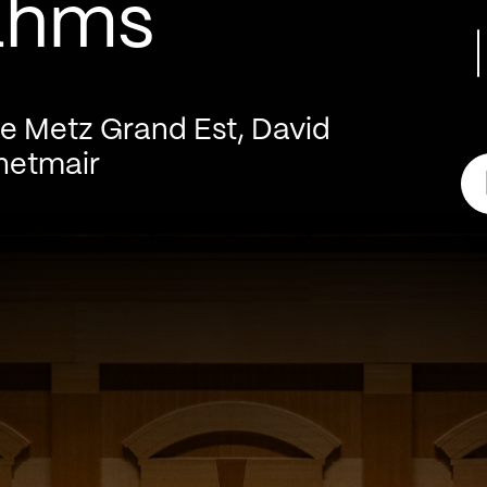
ahms
de Metz Grand Est, David
hetmair