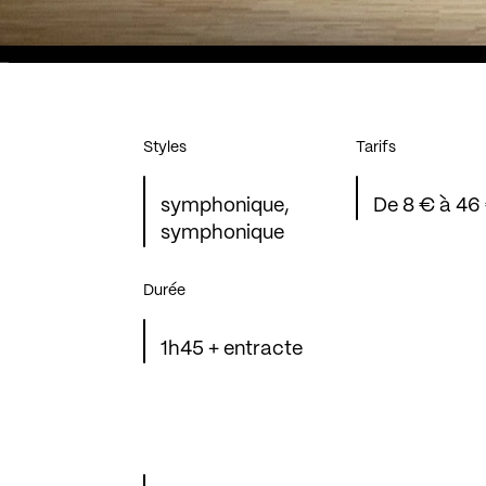
Styles
Tarifs
symphonique,
De 8 € à 46
symphonique
Durée
1h45 + entracte