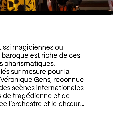
ussi magiciennes ou
a baroque est riche de ces
s charismatiques,
lés sur mesure pour la
 Véronique Gens, reconnue
es internationales
s de tragédienne et de
c l’orchestre et le chœur
s Surprises placés sous la