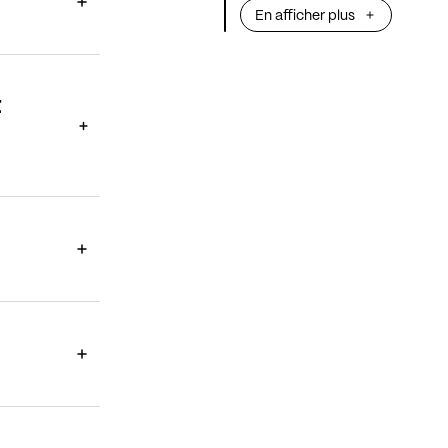
En afficher plus
direction de leu
Bestion de Cambo
protagoniste d’u
t
pages puissante
Rameau, Gluck,
fine fleur du rép
siècle français.