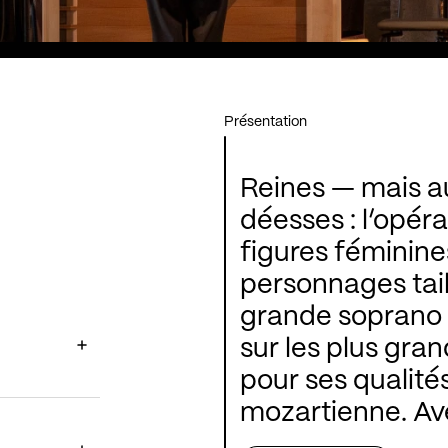
Présentation
Reines — mais a
déesses : l’opér
figures féminine
personnages tail
grande soprano
sur les plus grandes scèn
pour ses qualité
mozartienne. Ave
de l’ensemble Le