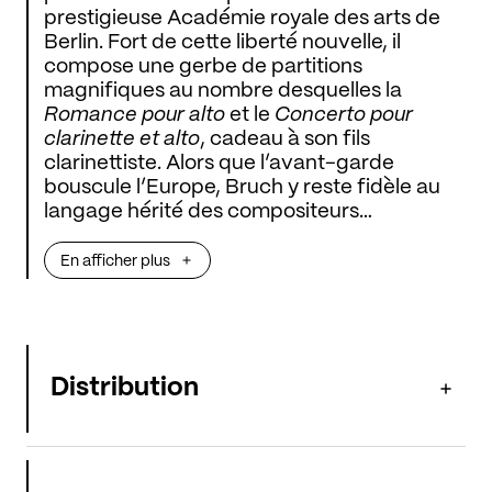
prestigieuse Académie royale des arts de
Berlin. Fort de cette liberté nouvelle, il
compose une gerbe de partitions
magnifiques au nombre desquelles la
Romance pour alto
et le
Concerto pour
clarinette et alto
, cadeau à son fils
clarinettiste. Alors que l’avant-garde
bouscule l’Europe, Bruch y reste fidèle au
langage hérité des compositeurs
romantiques – un anachronisme expliquant
le dédain qui frappa ses oeuvres. La
En afficher plus
Cinquième Symphonie
de Beethoven lui
donne raison, avec ses pom-pom-pom-
pooom victorieux, partis conquérir l’univers
à bord des vaisseaux spatiaux Voyager 1 et
2 !
Distribution