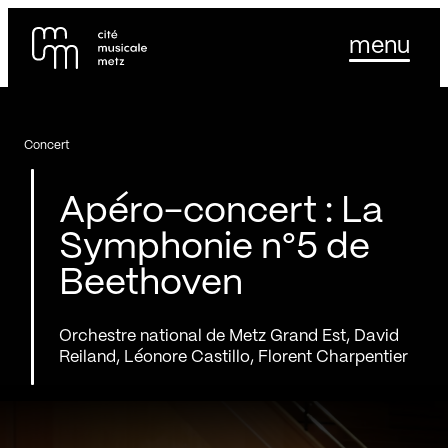
Panneau de gestion des cookies
Se rendre au
menu
Contenu principal
Pied de page
Concert
Apéro-concert : La
Symphonie n°5 de
Beethoven
Orchestre national de Metz Grand Est, David
Reiland, Léonore Castillo, Florent Charpentier