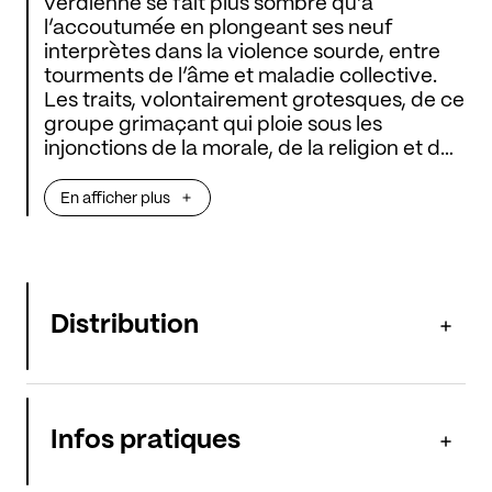
verdienne se fait plus sombre qu’à
l’accoutumée en plongeant ses neuf
interprètes dans la violence sourde, entre
tourments de l’âme et maladie collective.
Les traits, volontairement grotesques, de ce
groupe grimaçant qui ploie sous les
injonctions de la morale, de la religion et des
politiques, donne corps à un ballet
contemporain dans lequel se distinguent
En afficher plus
des êtres pris d’hallucinations dans le
marasme du pas cadencé d’une dictature
déraillant sur un rythme survolté.
Distribution
Infos pratiques