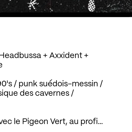
Headbussa + Axxident +
e
90's / punk suédois-messin /
sique des cavernes /
ec le Pigeon Vert, au profit