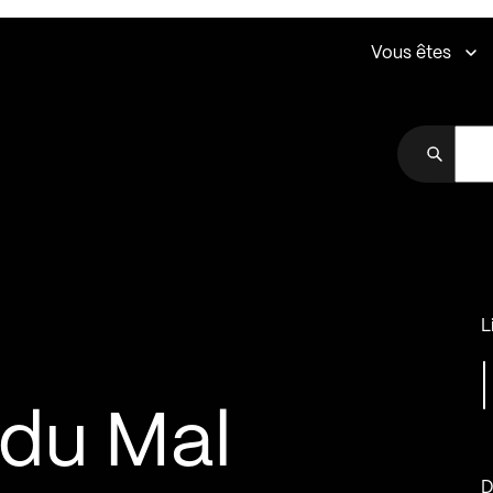
Vous êtes
L
 du Mal
D