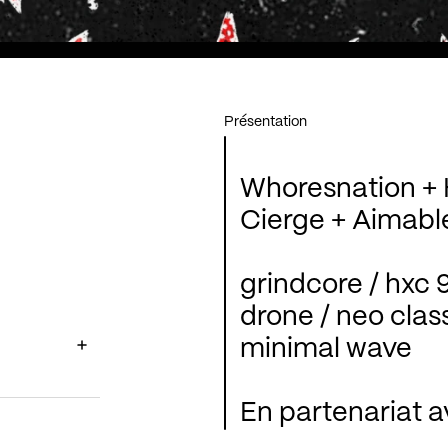
Présentation
Whoresnation + 
Cierge + Aimabl
grindcore / hxc 
drone / neo clas
minimal wave
En partenariat av
d’Action Froid