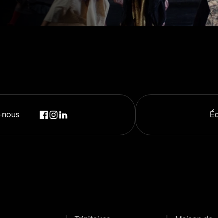
-nous
Éc