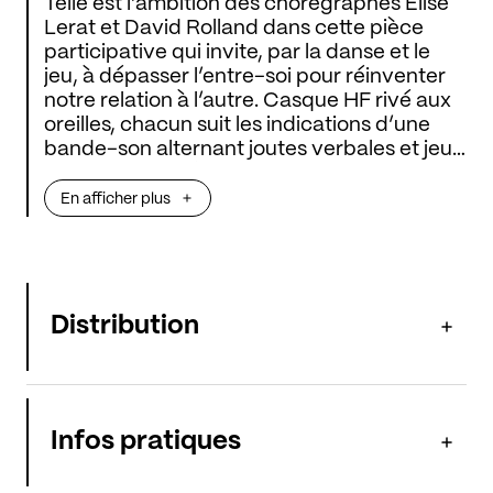
Telle est l’ambition des chorégraphes Élise
Lerat et David Rolland dans cette pièce
participative qui invite, par la danse et le
jeu, à dépasser l’entre-soi pour réinventer
notre relation à l’autre. Casque HF rivé aux
oreilles, chacun suit les indications d’une
bande-son alternant joutes verbales et jeu
de rôle propres à bouger les lignes de nos a
priori. Dans un esprit ludique, cette
Happy
En afficher plus
Manif
traque intelligemment la peur de
l’autre, les stéréotypes fille et garçon et les
rapports de pouvoir.
Distribution
Infos pratiques