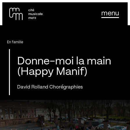
Panneau de gestion des cookies
Se rendre au
menu
Contenu principal
Pied de page
En famille
Donne-moi la main
(Happy Manif)
David Rolland Chorégraphies