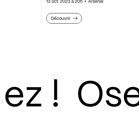
13 oct. 2023 à 20h
Arsenal
Découvrir
z !