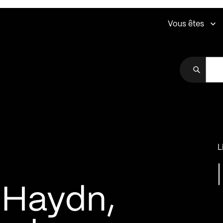
Vous êtes
L
 Haydn,