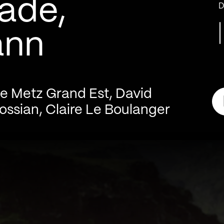
ade,
D
ann
de Metz Grand Est, David
nossian, Claire Le Boulanger