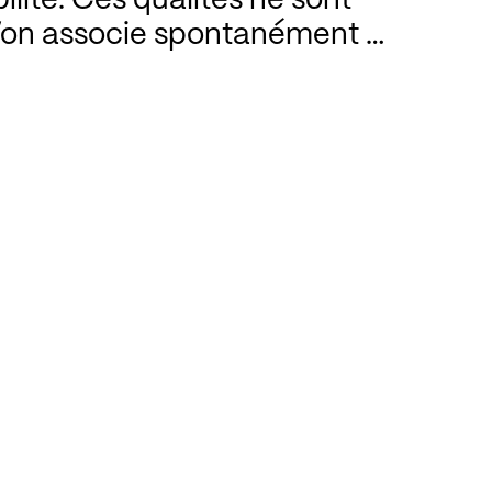
ilité. Ces qualités ne sont
u’on associe spontanément à
, l’un des compositeurs
 qui soient. Mais la
Première
t dans le sillage de son
temps attendu avec Clara
 Schumann lui-même qui lui
tre « Le Printemps » ; il
ment de renouveau, l’élan
ns ombre qui parcourt la
t et Haydn complètent à
ogramme réjouissant.