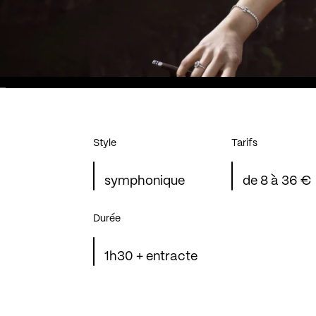
Style
Tarifs
symphonique
de 8 à 36 €
Durée
1h30 + entracte