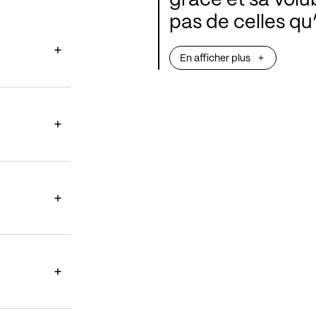
grâce et sa volub
pas de celles q
Robert Schumann
En afficher plus
les plus torturés
Symphonie
naqui
mariage si long
Wieck, et c’est
donna son sous-ti
traduit le senti
vital, la joie sa
partition. Mozar
merveille ce pr