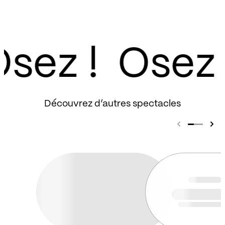
complets à 2000 personnes par soir.
Tournée après tournée, Alestorm s’est forgé
la réputation de meilleur groupe live du
monde, et défend désormais 7 albums sur
sez !
scène dont le dernier en date S
eventh Rum
of a Seventh Rum
(2022), qui a su
rassembler plus de 4500 personnes par soir
lors de sa dernière tournée européenne de
janvier 2023.
Découvrez d’autres spectacles
Vous l’avez compris, Damage Done Prod et
la BAM s’apprêtent à accueillir, peut être
pour la seule et unique fois à Metz,
l’équipage déjanté du galion écossais, alors
embarquez avec nous pour cette belle
fiesta en prévision !
See you there !