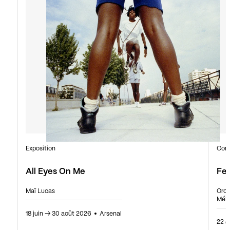
Exposition
Con
All Eyes On Me
Fes
Maï Lucas
Orch
Mét
18 juin
→
30 août 2026
Arsenal
22 a