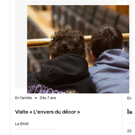
En famille
Dès 7 ans
En f
Visite « L'envers du décor »
Île
La BAM
20 o