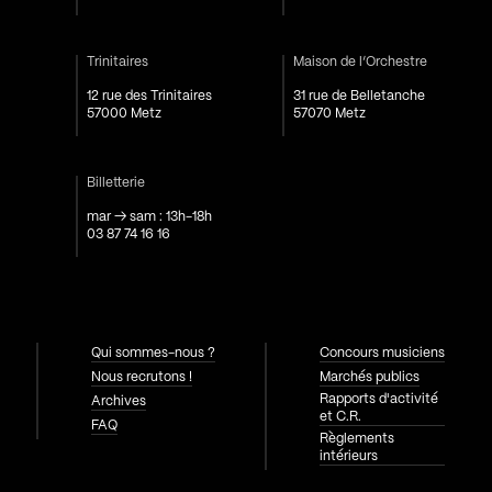
Trinitaires
Maison de l’Orchestre
12 rue des Trinitaires
31 rue de Belletanche
57000 Metz
57070 Metz
Billetterie
mar → sam : 13h-18h
03 87 74 16 16
Qui sommes-nous ?
Concours musiciens
Nous recrutons !
Marchés publics
Rapports d'activité
Archives
et C.R.
FAQ
Règlements
intérieurs