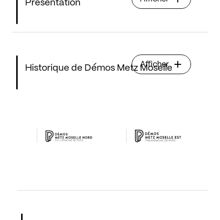
Présentation
Afficher
Historique de Démos Metz Moselle